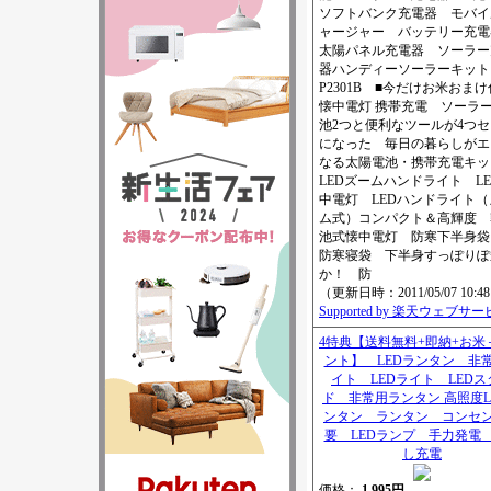
ソフトバンク充電器 モバイ
ャージャー バッテリー充
太陽パネル充電器 ソーラー
器ハンディーソーラーキッ
P2301B ■今だけお米おま
懐中電灯 携帯充電 ソーラ
池2つと便利なツールが4つ
になった 毎日の暮らしがエ
なる太陽電池・携帯充電キッ
LEDズームハンドライト L
中電灯 LEDハンドライト（
ム式）コンパクト＆高輝度 
池式懐中電灯 防寒下半身袋
防寒寝袋 下半身すっぽりぽ
か！ 防
（更新日時：2011/05/07 10:4
Supported by 楽天ウェブサ
4特典【送料無料+即納+お米
ント】 LEDランタン 非
イト LEDライト LEDス
ド 非常用ランタン 高照度L
ンタン ランタン コンセ
要 LEDランプ 手力発電
し充電
価格：
1,995円