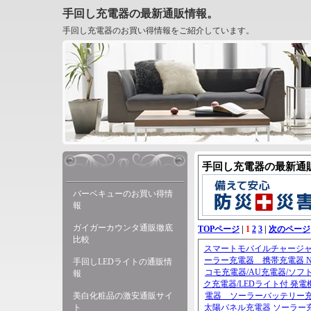
手回し充電器の最新通販情報。
手回し充電器のお買い得情報をご紹介しています。
手回し充電器の最新通
バーベキューのお買い得情
報
ガイガーカウンタ通販徹底
TOPページ
|
1
2
3
|
次のページ
比較
スマートモバイルチャージャ
ーラー充電器 携帯充電器 N
手回しLEDライトの通販情
コモ充電器/AU充電器/ソフ
報
ク充電器/LEDライト付 発電
美白化粧品の激安通販サイ
電器 ソーラーバッテリー
ト
太陽パネル充電器 ソーラー