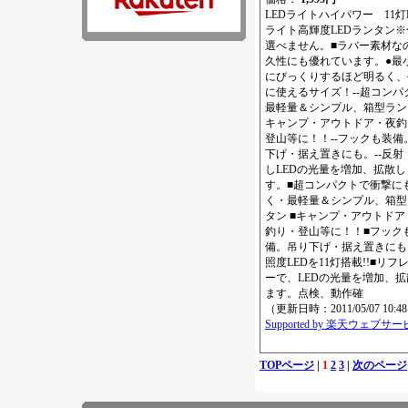
LEDライトハイパワー 11灯
ライト高輝度LEDランタン※
選べません。■ラバー素材な
久性にも優れています。●最
にびっくりするほど明るく、
に使えるサイズ！--超コンパ
最軽量＆シンプル、箱型ランタ
キャンプ・アウトドア・夜釣
登山等に！！--フックも装備
下げ・据え置きにも。--反射
しLEDの光量を増加、拡散し
す。■超コンパクトで衝撃に
く・最軽量＆シンプル、箱型
タン ■キャンプ・アウトドア
釣り・登山等に！！■フック
備。吊り下げ・据え置きにも
照度LEDを11灯搭載!!■リフ
ーで、LEDの光量を増加、拡
ます。点検、動作確
（更新日時：2011/05/07 10:4
Supported by 楽天ウェブサ
TOPページ
|
1
2
3
|
次のページ