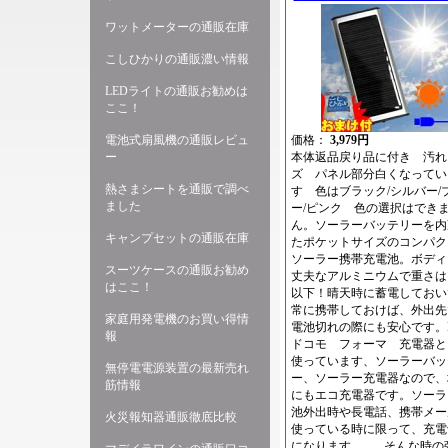
ワットメーターの通販在庫
こしひかりの通販濃い情報
LEDライトの通販お勧めは
ここ！
電池式扇風機の通販レビュ
価格：
3,979円
ー
本体返品戻り品に付き 汚れ
ズ パネル部分白くなってい
熱さまシートを通販で調べ
す 色はブラック/シルバー/
ました
ー/ピンク 色の選択はでき
ん。ソーラーバッテリーを内
キャンプセットの通販在庫
たポケットサイズのコンパク
ソーラー携帯充電池。ボディ
スーツケースの通販お勧め
丈夫なアルミニウムで重さは1
はここ！
以下！晴天時に蓄電しておい
常に携帯しておけば、外出先
家庭用発電機のお買い得情
電池切れの際にも安心です。N
報
ドコモ フォーマ 充電器と
使っています、ソーラーバッ
無停電電源装置の最新売れ
ー、ソーラー充電器なので、
筋情報
にもエコ充電器です。ソーラ
池外出時や長電話、携帯メー
火災報知器通販徹底比較
使っている時に限って、充電
になります... そんな時の