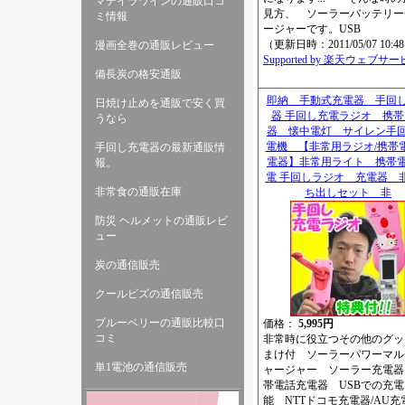
マデイラワインの通販口コ
見方、 ソーラーバッテリー
ミ情報
ージャーです。USB
（更新日時：2011/05/07 10:4
漫画全巻の通販レビュー
Supported by 楽天ウェブサ
備長炭の格安通販
即納 手動式充電器 手回
日焼け止めを通販で安く買
器 手回し充電ラジオ 携帯
うなら
器 懐中電灯 サイレン手
電機 【非常用ラジオ/携帯
手回し充電器の最新通販情
電器】非常用ライト 携帯
報。
電 手回しラジオ 充電器 
非常食の通販在庫
ち出しセット 非
防災 ヘルメットの通販レビ
ュー
炭の通信販売
クールビズの通信販売
ブルーベリーの通販比較口
価格：
5,995円
コミ
非常時に役立つその他のグッ
まけ付 ソーラーパワーマル
単1電池の通信販売
ャージャー ソーラー充電器
帯電話充電器 USBでの充
能 NTTドコモ充電器/AU充