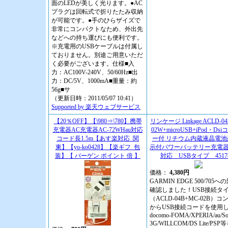
面のLEDが美しく光ります。●AC
プラグは回転式で折りたたみ収納
が可能です。●手のひらザイズで
非常にコンパクトなため、外出先
などへの持ち運びにも便利です。
※充電用のUSBケーブルは付属し
ておりません。別途ご用意いただ
く必要がございます。仕様■入
力：AC100V-240V、50/60Hz■出
力：DC/5V、1000mA■重量：約
56g■サ
（更新日時：2011/05/07 10:41）
Supported by 楽天ウェブサービス
【20％OFF】【\980⇒\780】携帯
リンケージ Linkage ACLD-0
充電器AC充電器AC-72WHau対応
02W+microUSB+iPod・Ds
コード長1.5m【あす楽対応_関
ー付 リチウム内蔵液晶電池
東】【yo-ko0428】【楽ギフ_包
示付パワーバッテリー充電
装】【 バーゲン ポイント 倍 】
対応 USBタイプ 45178
価格：
4,380円
GARMIN EDGE 500/705
確認しました！USB接続タ
（ACLD-04B+MC-02B）
からUSB接続コードを使用
docomo-FOMA/XPERIA/au/So
3G/WILLCOM/DS Lite/PS