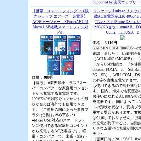
Supported by 楽天ウェブサ
【携帯 スマートフォングッズ販
リンケージ Linkage リチ
売ショップ エアーズ 充電器】
蔵AC充電器ACLK-40GとU
ACチャージャー XPorterAKJ-61
ブル・iPod iPhone DSiコ
Micro USB搭載スマートフォン対
MC-02Bセット miniAB、F
応!!
Cdma、miniUSB、D
価格：
3,110円
GARMIN EDGE 500/705
確認しました！ USB接続
（ACLK-40G+MC-02B） 
トからUSB接続コードを使
docomo-FOMA、au、SoftBan
3G（SB）、WILLCOM、DS L
価格：
980円
PSP等を直接充電できます
［特徴］ ●業界最小クラス!!スー
も使用できるので海外旅行
パーコンパクトな家庭用コンセン
す。 国内、海外でも変圧器
トから充電する充電器です。
お使いになれるAC100?240
100V?240V対応でコンセントの形
充電器です。 国によってコ
状が合えば海外でも使用できま
トの形状が異なり、変換プ
す。（ご使用の国にあった変換プ
用する場合があります。変
ラグは別途お求め下さい）
は付属しておりません。 携
●Micro USB対応のスマートフォ
の充電が終了すると、自動
ンに使用できる家庭用コンセント
リチウム電池に充電が開始
から充電するAC充電器です。軽
チウム
量・コンパクトで、出張・旅行・
（更新日時：2011/05/07 10:4