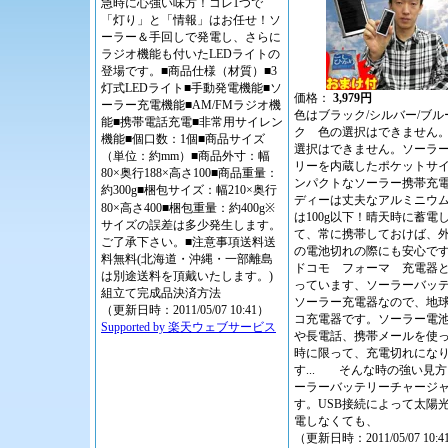
急時に心強い味方！コレ1つで
「灯り」と「情報」はお任せ！ソ
ーラー＆手回しで発電し、さらに
ラジオ機能も付いたLEDライトの
登場です。■商品仕様（材質）■3
灯式LEDライト■手動発電機能■ソ
価格：
3,979円
ーラー充電機能■AM/FMラジオ機
色はブラック/シルバー/ブル
能■携帯電話充電■非常用サイレン
ク 色の選択はできません
機能■個口数：1個■商品サイズ
選択はできません。ソーラ
（単位：約mm）■商品外寸：幅
リーを内蔵したポケットサ
80×奥行188×高さ100■商品重量：
ンパクトなソーラー携帯充
約300g■梱包サイズ：幅210×奥行
ディーは丈夫なアルミニウ
80×高さ400■梱包重量：約400g※
は100g以下！晴天時に蓄電
サイズの誤差は多少発生します。
て、常に携帯しておけば、
ご了承下さい。■注意事項送料送
の電池切れの際にも安心です
料無料(北海道・沖縄・一部離島
ドコモ フォーマ 充電器
は別途送料を頂戴いたします。)
っています、ソーラーバッ
組立て完成品決済方法
ソーラー充電器なので、地
（更新日時：2011/05/07 10:41）
コ充電器です。ソーラー電
Supported by 楽天ウェブサービス
や長電話、携帯メールを使
時に限って、充電切れにな
す... そんな時の強い見
ーラーバッテリーチャージ
す。USB接続によって太陽
電しなくても、
（更新日時：2011/05/07 10:4