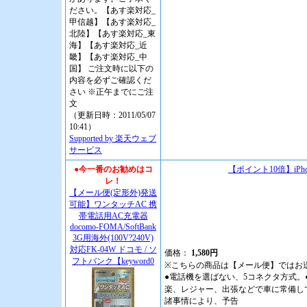
ださい。【あす楽対応_
甲信越】【あす楽対応_
北陸】【あす楽対応_東
海】【あす楽対応_近
畿】【あす楽対応_中
国】 ご注文時に以下の
内容を必ずご確認くだ
さい ※正午までにご注
文
（更新日時：2011/05/07
10:41）
Supported by 楽天ウェブ
サービス
●今一番のお勧めはコ
【ポイント10倍】iPho
レ！
【メール便(定形外)発送
可能】ワンタッチAC 携
帯電話用AC充電器
docomo-FOMA/SoftBank
3G用海外(100V?240V)
対応FK-04W ドコモ / ソ
価格：
1,580円
フトバンク【keyword0
※こちらの商品は【メール便】ではお
●電話機を選ばない、5コネクタ方式。●i
楽、レジャー、出張などで車に常備してお
諸事情により、予告