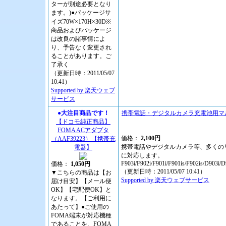
ターが別途必要となり
ます。)●パッケージサ
イズ70W×170H×30D※
商品およびパッケージ
は改良の諸事情によ
り、予告なく変更され
ることがあります。ご
了承く
（更新日時：2011/05/07
10:41）
Supported by 楽天ウェブ
サービス
●大注目商品です！
携帯電話・デジタルカメラ充電池用マル
【ドコモ純正商品】
FOMA ACアダプタ
価格：
2,100円
（AAF39223）【携帯充
携帯電話やデジタルカメラ等、多くのリチウ
電器】
に対応します。
F903i/F902i/F901i/F901is/F902is/D903i
価格：
1,050円
（更新日時：2011/05/07 10:41）
▼こちらの商品は【お
Supported by 楽天ウェブサービス
届け目安】【メール便
OK】【宅配便OK】と
なります。【ご利用に
あたって】●ご使用の
FOMA端末が対応機種
であることを、FOMA