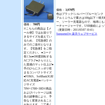
価格：
3,979円
色はブラック/シルバー/ブルー/ピ
アルミニウムで重さは100g以下！
ー、ソーラー充電器なので、地球にも
価格：
780円
ーチャージャーです。USB接続によ
※こちらの商品は【メ
（更新日時：2011/05/07 10:41）
ール便】ではお送りで
Supported by 楽天ウェブサービス
きるサイズを超えてい
るため、【宅急便】の
みでのご送付となりま
す。【宅急便】をご指
定ください。 ●コード
長1.5m●180度回転する
ACプラグ●さらりとし
た質感のマット仕上げ●
手のひらにスッポリ収
まるコンパクトサイズ
●FOMA、SoftBank3G対
応AC充電器●パッケー
ジサイズ
70W×170H×30D※商品
およびパッケージは改
良の諸事情により、予
告なく変更されること
があります。ご了承く