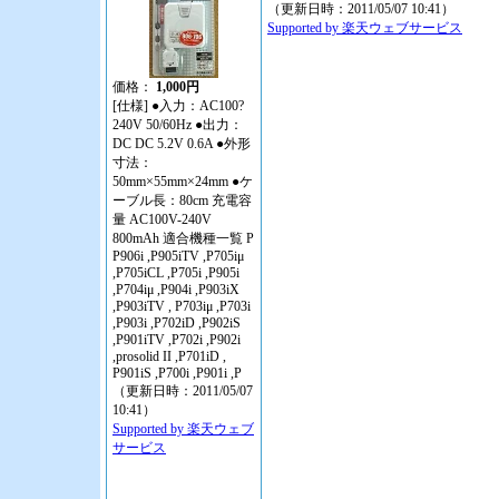
（更新日時：2011/05/07 10:41）
Supported by 楽天ウェブサービス
価格：
1,000円
[仕様] ●入力：AC100?
240V 50/60Hz ●出力：
DC DC 5.2V 0.6A ●外形
寸法：
50mm×55mm×24mm ●ケ
ーブル長：80cm 充電容
量 AC100V-240V
800mAh 適合機種一覧 P
P906i ,P905iTV ,P705iμ
,P705iCL ,P705i ,P905i
,P704iμ ,P904i ,P903iX
,P903iTV , P703iμ ,P703i
,P903i ,P702iD ,P902iS
,P901iTV ,P702i ,P902i
,prosolid II ,P701iD ,
P901iS ,P700i ,P901i ,P
（更新日時：2011/05/07
10:41）
Supported by 楽天ウェブ
サービス