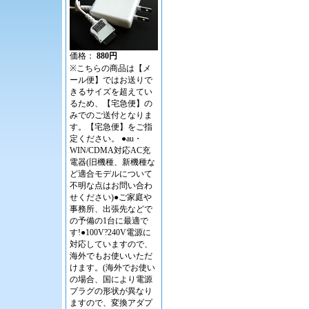
価格：
880円
※こちらの商品は【メ
ール便】ではお送りで
きるサイズを超えてい
るため、【宅急便】の
みでのご送付となりま
す。【宅急便】をご指
定ください。 ●au・
WIN/CDMA対応AC充
電器(旧機種、新機種な
ど適合モデルについて
不明な点はお問い合わ
せください)●ご家庭や
事務所、出張先などで
の予備の1台に最適で
す!●100V?240V電源に
対応していますので、
海外でもお使いいただ
けます。(海外でお使い
の場合、国により電源
プラグの形状が異なり
ますので、変換アダプ