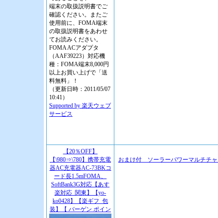
端末の取扱説明書でご
確認ください。またご
使用前に、FOMA端末
の取扱説明書をあわせ
てお読みください。
FOMA ACアダプタ
（AAF39223）対応機
種：FOMA端末8,000円
以上お買い上げで「送
料無料」！
（更新日時：2011/05/07
10:41）
Supported by 楽天ウェブ
サービス
【20％OFF】
【\980⇒\780】携帯充電
おまけ付 ソーラーパワーマルチチャ
器AC充電器AC-73BKコ
ード長1.5mFOMA、
SoftBank3G対応【あす
楽対応_関東】【yo-
ko0428】【楽ギフ_包
装】【 バーゲン ポイン