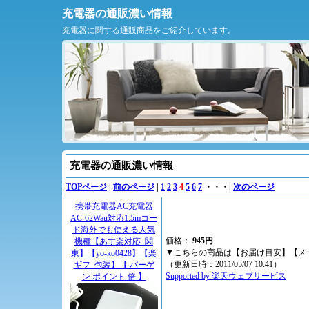
充電器の通販濃い情報
充電器に関する通販商品をご紹介しています。
充電器の通販濃い情報
TOPページ
|
前のページ
|
1
2
3
4
5
6
7
・・・|
次のページ
携帯充電器AC充電器
AC-62Wau対応1.5mコー
ド海外でも使える人気
価格：
945円
機種【あす楽対応_関
▼こちらの商品は【お届け目安】【メール
東】【yo-ko0428】【楽
（更新日時：2011/05/07 10:41）
ギフ_包装】【 バーゲ
Supported by 楽天ウェブサービス
ン ポイント 倍 】